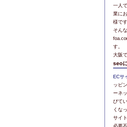
一人
業に
様で
そんな
foa
す。
大阪で
se
ECサ
ッピ
ーネ
びて
くな
サイト
必要