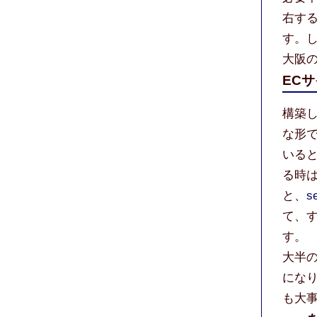
右す
す。
大阪の
EC
構築
な形
いる
る時
と、
s
て、
す。
大半
にな
も大