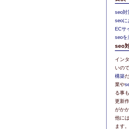
seo
seo
ECサ
seo
seo
イン
いの
構築
業や
s
る事
更新
がか
他には
ます